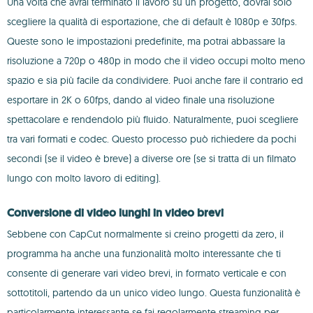
Una volta che avrai terminato il lavoro su un progetto, dovrai solo
scegliere la qualità di esportazione, che di default è 1080p e 30fps.
Queste sono le impostazioni predefinite, ma potrai abbassare la
risoluzione a 720p o 480p in modo che il video occupi molto meno
spazio e sia più facile da condividere. Puoi anche fare il contrario ed
esportare in 2K o 60fps, dando al video finale una risoluzione
spettacolare e rendendolo più fluido. Naturalmente, puoi scegliere
tra vari formati e codec. Questo processo può richiedere da pochi
secondi (se il video è breve) a diverse ore (se si tratta di un filmato
lungo con molto lavoro di editing).
Conversione di video lunghi in video brevi
Sebbene con CapCut normalmente si creino progetti da zero, il
programma ha anche una funzionalità molto interessante che ti
consente di generare vari video brevi, in formato verticale e con
sottotitoli, partendo da un unico video lungo. Questa funzionalità è
particolarmente interessante se fai regolarmente streaming per