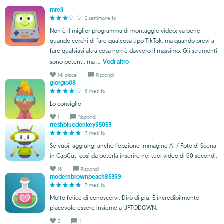
mrell
2 settimane fa
Non è il miglior programma di montaggio video; va bene
quando cerchi di fare qualcosa tipo TikTok, ma quando provi a
fare qualsiasi altra cosa non è davvero il massimo. Gli strumenti
sono potenti, ma ...
Vedi altro
Mi piace
Rispondi
giorgio08
6 mesi fa
Lo consiglio
1
Rispondi
freshbluedonkey95053
7 mesi fa
Se vuoi, aggiungi anche l'opzione Immagine AI / Foto di Scena
in CapCut, così da poterla inserire nei tuoi video di 60 secondi.
16
Rispondi
modernbrownpeach85399
7 mesi fa
Molto felice di conoscervi. Dirò di più. È incredibilmente
piacevole essere insieme a UPTODOWN.
3
1