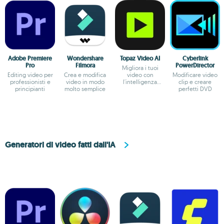
Adobe Premiere
Wondershare
Topaz Video AI
Cyberlink
Pro
Filmora
PowerDirector
Migliora i tuoi
Editing video per
Crea e modifica
video con
Modificare video
professionisti e
video in modo
l'intelligenza
clip e creare
principianti
molto semplice
artificiale
perfetti DVD
Generatori di video fatti dall'IA