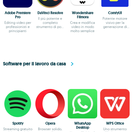
Adobe Premiere
DaVinci Resolve
Wondershare
ComfyUI
Pro
Filmora
Il più potente e
Potente motore
Editing video per
completo
Crea e modifica
visivo per la
professionisti e
strumento di post
video in modo
generazione di
principianti
produzione video
molto semplice
immagini AI
per PC
Software per il lavoro da casa
Spotify
Opera
WhatsApp
WPS Office
Desktop
Streaming gratuito
Browser solido,
Uno strumento