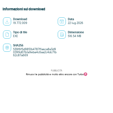
Informazioni sul download
Download
Data
19.772.009
22 lug 2026
Tipo di file
Dimensione
EXE
516.54 MB
SHA256
539f6f5d9851b4787ffaeca8a3d9
0399d07b1a9eba4c6aa2c4dc71b
62c87a669
PUBBLICITÀ
Rimuovi le pubblicità e molto altro ancora con Turbo