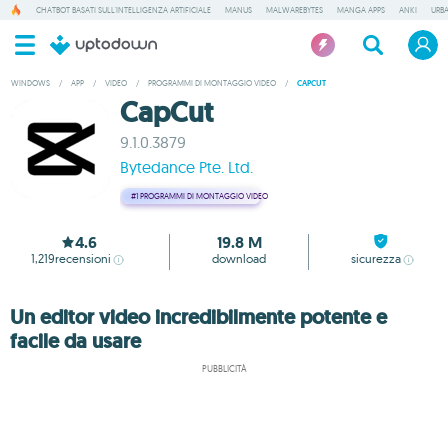
CHATBOT BASATI SULL'INTELLIGENZA ARTIFICIALE
MANUS
MALWAREBYTES
MANGA APPS
ANKI
URB
WINDOWS
/
APP
/
VIDEO
/
PROGRAMMI DI MONTAGGIO VIDEO
/
CAPCUT
CapCut
9.1.0.3879
Bytedance Pte. Ltd.
#1
PROGRAMMI DI MONTAGGIO VIDEO
4.6
19.8 M
1,219
recensioni
download
sicurezza
Un editor video incredibilmente potente e
facile da usare
PUBBLICITÀ