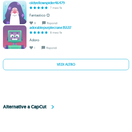
oldyellowspider46479
7 mesi fa
Fantastico 😊
9
Rispondi
adorablepurplecrane35537
8 mesi fa
Adoro
1
Rispondi
VEDI ALTRO
Alternative a CapCut